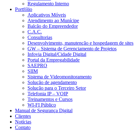
Regulamento Interno
Portfólio
Aplicativos Móveis
Atendimento ao Munícipe
Balcão do Empreendedor
C.A.C.
Consultorias
Desenvolvimento, manutenção e hospedagem de sites
GW – Sistema de Gerenciamento de Projetos
Infovia Digital/Cidade Digital
Portal da Empregabilidade
SAEPRO
SIIM
Sistema de Videomonitoramento
Solução de agendamento
Solução para o Terceiro Setor
Telefonia IP – VOIP
Treinamentos e Cursos
WI-FI Público
Manual de Segurança Digital
Clientes
Notícias
Contato