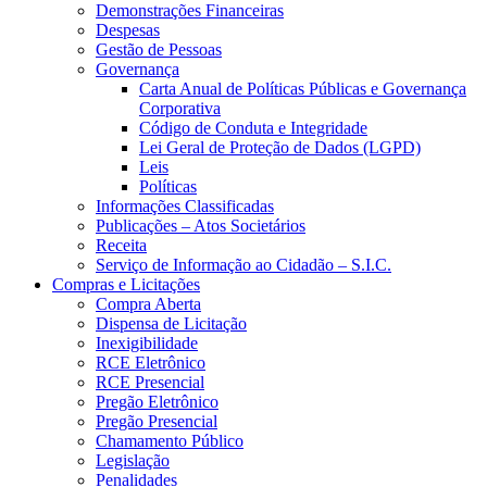
Demonstrações Financeiras
Despesas
Gestão de Pessoas
Governança
Carta Anual de Políticas Públicas e Governança
Corporativa
Código de Conduta e Integridade
Lei Geral de Proteção de Dados (LGPD)
Leis
Políticas
Informações Classificadas
Publicações – Atos Societários
Receita
Serviço de Informação ao Cidadão – S.I.C.
Compras e Licitações
Compra Aberta
Dispensa de Licitação
Inexigibilidade
RCE Eletrônico
RCE Presencial
Pregão Eletrônico
Pregão Presencial
Chamamento Público
Legislação
Penalidades