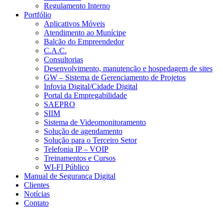
Regulamento Interno
Portfólio
Aplicativos Móveis
Atendimento ao Munícipe
Balcão do Empreendedor
C.A.C.
Consultorias
Desenvolvimento, manutenção e hospedagem de sites
GW – Sistema de Gerenciamento de Projetos
Infovia Digital/Cidade Digital
Portal da Empregabilidade
SAEPRO
SIIM
Sistema de Videomonitoramento
Solução de agendamento
Solução para o Terceiro Setor
Telefonia IP – VOIP
Treinamentos e Cursos
WI-FI Público
Manual de Segurança Digital
Clientes
Notícias
Contato