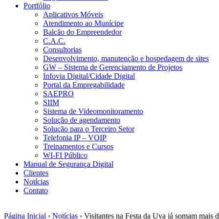
Portfólio
Aplicativos Móveis
Atendimento ao Munícipe
Balcão do Empreendedor
C.A.C.
Consultorias
Desenvolvimento, manutenção e hospedagem de sites
GW – Sistema de Gerenciamento de Projetos
Infovia Digital/Cidade Digital
Portal da Empregabilidade
SAEPRO
SIIM
Sistema de Videomonitoramento
Solução de agendamento
Solução para o Terceiro Setor
Telefonia IP – VOIP
Treinamentos e Cursos
WI-FI Público
Manual de Segurança Digital
Clientes
Notícias
Contato
Página Inicial
›
Notícias
›
Visitantes na Festa da Uva já somam mais d