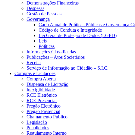
Demonstrações Financeiras
Despesas
Gestão de Pessoas
Governança
Carta Anual de Políticas Públicas e Governança C
Código de Conduta e Integridade
Lei Geral de Proteção de Dados (LGPD)
Leis
Políticas
Informações Classificadas
Publicações – Atos Societários
Receita
Serviço de Informação ao Cidadão – S.I.C.
Compras e Licitações
Compra Aberta
Dispensa de Licitação
Inexigibilidade
RCE Eletrônico
RCE Presencial
Pregão Eletrônico
Pregão Presencial
Chamamento Público
Legislação
Penalidades
Regulamento Interno