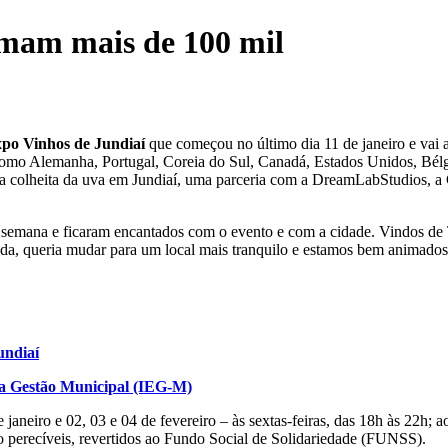
somam mais de 100 mil
xpo Vinhos de Jundiaí
que começou no último dia 11 de janeiro e vai at
, como Alemanha, Portugal, Coreia do Sul, Canadá, Estados Unidos, Bél
a colheita da uva em Jundiaí, uma parceria com a DreamLabStudios, a 
e semana e ficaram encantados com o evento e com a cidade. Vindos de
nda, queria mudar para um local mais tranquilo e estamos bem animados 
undiaí
 da Gestão Municipal (IEG-M)
janeiro e 02, 03 e 04 de fevereiro – às sextas-feiras, das 18h às 22h; 
ão perecíveis, revertidos ao Fundo Social de Solidariedade (FUNSS).