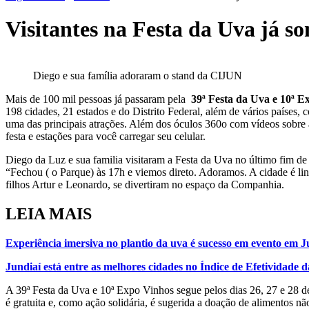
Visitantes na Festa da Uva já 
Diego e sua família adoraram o stand da CIJUN
Mais de 100 mil pessoas já passaram pela
39ª Festa da Uva e 10ª E
198 cidades, 21 estados e do Distrito Federal, além de vários países
uma das principais atrações. Além dos óculos 360o com vídeos sobre 
festa e estações para você carregar seu celular.
Diego da Luz e sua familia visitaram a Festa da Uva no último fim d
“Fechou ( o Parque) às 17h e viemos direto. Adoramos. A cidade é li
filhos Artur e Leonardo, se divertiram no espaço da Companhia.
LEIA MAIS
Experiência imersiva no plantio da uva é sucesso em evento em J
Jundiaí está entre as melhores cidades no Índice de Efetividade
A 39ª Festa da Uva e 10ª Expo Vinhos segue pelos dias 26, 27 e 28 de 
é gratuita e, como ação solidária, é sugerida a doação de alimentos n