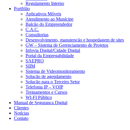
Regulamento Interno
Portfólio
Aplicativos Móveis
Atendimento ao Munícipe
Balcão do Empreendedor
C.A.C.
Consultorias
Desenvolvimento, manutenção e hospedagem de sites
GW – Sistema de Gerenciamento de Projetos
Infovia Digital/Cidade Digital
Portal da Empregabilidade
SAEPRO
SIIM
Sistema de Videomonitoramento
Solução de agendamento
Solução para o Terceiro Setor
Telefonia IP – VOIP
Treinamentos e Cursos
WI-FI Público
Manual de Segurança Digital
Clientes
Notícias
Contato