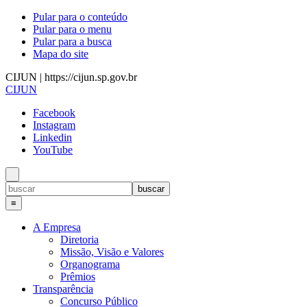
Pular para o conteúdo
Pular para o menu
Pular para a busca
Mapa do site
CIJUN | https://cijun.sp.gov.br
CIJUN
Facebook
Instagram
Linkedin
YouTube
≡
A Empresa
Diretoria
Missão, Visão e Valores
Organograma
Prêmios
Transparência
Concurso Público