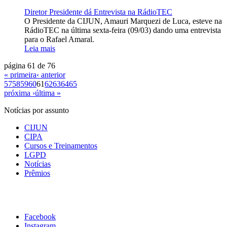
Diretor Presidente dá Entrevista na RádioTEC
O Presidente da CIJUN, Amauri Marquezi de Luca, esteve na
RádioTEC na última sexta-feira (09/03) dando uma entrevista
para o Rafael Amaral.
Leia mais
página 61 de 76
« primeira
‹ anterior
57
58
59
60
61
62
63
64
65
próxima ›
última »
Notícias por assunto
CIJUN
CIPA
Cursos e Treinamentos
LGPD
Notícias
Prêmios
Facebook
Instagram