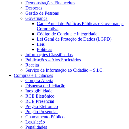
Demonstrações Financeiras
Despesas
Gestão de Pessoas
Governança
Carta Anual de Políticas Públicas e Governança
Corporativa
Código de Conduta e Integridade
Lei Geral de Proteção de Dados (LGPD)
Leis
Políticas
Informações Classificadas
Publicações – Atos Societários
Receita
Serviço de Informação ao Cidadão – S.I.C.
Compras e Licitações
Compra Aberta
Dispensa de Licitação
Inexigibilidade
RCE Eletrônico
RCE Presencial
Pregão Eletrônico
Pregão Presencial
Chamamento Público
Legislação
Penalidades