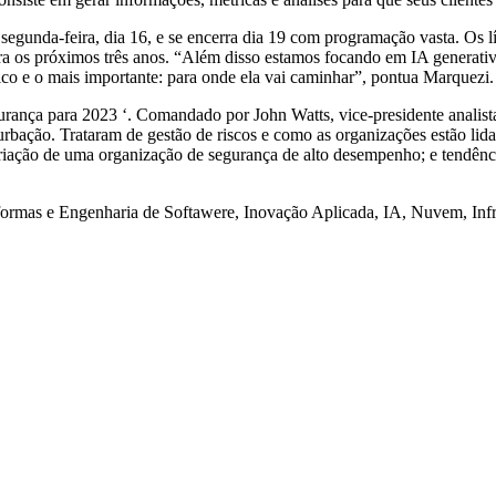
segunda-feira, dia 16, e se encerra dia 19 com programação vasta. Os 
ara os próximos três anos. “Além disso estamos focando em IA generativ
gico e o mais importante: para onde ela vai caminhar”, pontua Marquezi.
egurança para 2023 ‘. Comandado por John Watts, vice-presidente analist
rbação. Trataram de gestão de riscos e como as organizações estão lida
riação de uma organização de segurança de alto desempenho; e tendência
rmas e Engenharia de Softawere, Inovação Aplicada, IA, Nuvem, Infra