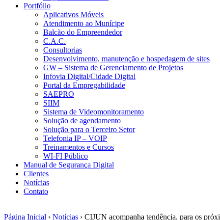
Portfólio
Aplicativos Móveis
Atendimento ao Munícipe
Balcão do Empreendedor
C.A.C.
Consultorias
Desenvolvimento, manutenção e hospedagem de sites
GW – Sistema de Gerenciamento de Projetos
Infovia Digital/Cidade Digital
Portal da Empregabilidade
SAEPRO
SIIM
Sistema de Videomonitoramento
Solução de agendamento
Solução para o Terceiro Setor
Telefonia IP – VOIP
Treinamentos e Cursos
WI-FI Público
Manual de Segurança Digital
Clientes
Notícias
Contato
Página Inicial
›
Notícias
›
CIJUN acompanha tendência, para os próxi