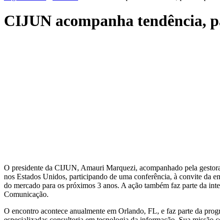
CIJUN acompanha tendência, pa
O presidente da CIJUN, Amauri Marquezi, acompanhado pela gestora d
nos Estados Unidos, participando de uma conferência, à convite da emp
do mercado para os próximos 3 anos. A ação também faz parte da int
Comunicação.
O encontro acontece anualmente em Orlando, FL, e faz parte da prog
especializadas consultoria em tecnologia da informação. Sua missão co