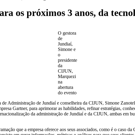
ra os próximos 3 anos, da tecno
O gestora
de
Jundiaí,
Simone e
o
presidente
da
CIJUN,
Marquezi
na
abertura
do evento
e Administração de Jundiaí e conselheira da CIJUN, Simone Zanotello
resa Gartner, para aprimorar as habilidades, refinar estratégias, conh
ernacionalização da administração de Jundiaí e da CIJUN, ambas em b
ramação que a empresa oferece aos seus associados, como é o caso da
nsiste em gerar informações, métricas e análises para que seus clientes