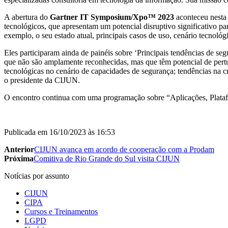
A abertura do
Gartner IT Symposium/Xpo™ 2023
aconteceu nesta 
tecnológicos, que apresentam um potencial disruptivo significativo p
exemplo, o seu estado atual, principais casos de uso, cenário tecnoló
Eles participaram ainda de painéis sobre ‘Principais tendências de s
que não são amplamente reconhecidas, mas que têm potencial de pertu
tecnológicas no cenário de capacidades de segurança; tendências na c
o presidente da CIJUN.
O encontro continua com uma programação sobre “Aplicações, Platafo
Publicada em
16/10/2023 às 16:53
Anterior
CIJUN avança em acordo de cooperação com a Prodam
Próxima
Comitiva de Rio Grande do Sul visita CIJUN
Notícias por assunto
CIJUN
CIPA
Cursos e Treinamentos
LGPD