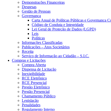
Demonstrações Financeiras
Despesas
Gestão de Pessoas
Governança
Carta Anual de Políticas Públicas e Governança C
Código de Conduta e Integridade
Lei Geral de Proteção de Dados (LGPD)
Leis
Políticas
Informações Classificadas
Publicações – Atos Societários
Receita
Serviço de Informação ao Cidadão – S.I.C.
Compras e Licitações
Compra Aberta
Dispensa de Licitação
Inexigibilidade
RCE Eletrônico
RCE Presencial
Pregão Eletrônico
Pregão Presencial
Chamamento Público
Legislação
Penalidades
Regulamento Interno