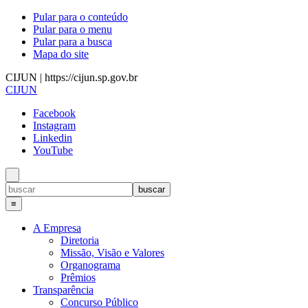
Pular para o conteúdo
Pular para o menu
Pular para a busca
Mapa do site
CIJUN | https://cijun.sp.gov.br
CIJUN
Facebook
Instagram
Linkedin
YouTube
≡
A Empresa
Diretoria
Missão, Visão e Valores
Organograma
Prêmios
Transparência
Concurso Público