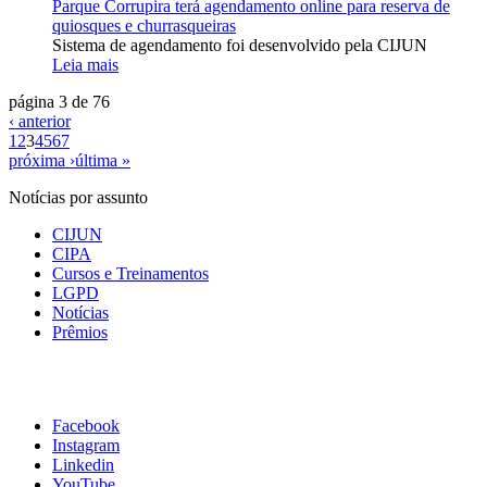
Parque Corrupira terá agendamento online para reserva de
quiosques e churrasqueiras
Sistema de agendamento foi desenvolvido pela CIJUN
Leia mais
página 3 de 76
‹ anterior
1
2
3
4
5
6
7
próxima ›
última »
Notícias por assunto
CIJUN
CIPA
Cursos e Treinamentos
LGPD
Notícias
Prêmios
Facebook
Instagram
Linkedin
YouTube