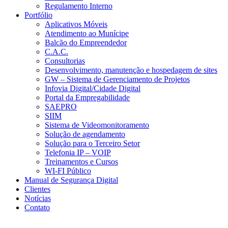
Regulamento Interno
Portfólio
Aplicativos Móveis
Atendimento ao Munícipe
Balcão do Empreendedor
C.A.C.
Consultorias
Desenvolvimento, manutenção e hospedagem de sites
GW – Sistema de Gerenciamento de Projetos
Infovia Digital/Cidade Digital
Portal da Empregabilidade
SAEPRO
SIIM
Sistema de Videomonitoramento
Solução de agendamento
Solução para o Terceiro Setor
Telefonia IP – VOIP
Treinamentos e Cursos
WI-FI Público
Manual de Segurança Digital
Clientes
Notícias
Contato