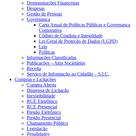
Demonstrações Financeiras
Despesas
Gestão de Pessoas
Governança
Carta Anual de Políticas Públicas e Governança
Corporativa
Código de Conduta e Integridade
Lei Geral de Proteção de Dados (LGPD)
Leis
Políticas
Informações Classificadas
Publicações – Atos Societários
Receita
Serviço de Informação ao Cidadão – S.I.C.
Compras e Licitações
Compra Aberta
Dispensa de Licitação
Inexigibilidade
RCE Eletrônico
RCE Presencial
Pregão Eletrônico
Pregão Presencial
Chamamento Público
Legislação
Penalidades