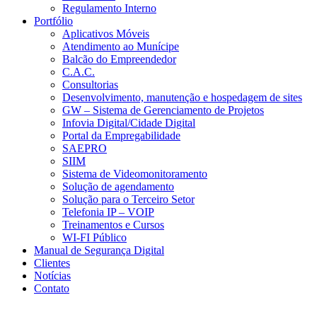
Regulamento Interno
Portfólio
Aplicativos Móveis
Atendimento ao Munícipe
Balcão do Empreendedor
C.A.C.
Consultorias
Desenvolvimento, manutenção e hospedagem de sites
GW – Sistema de Gerenciamento de Projetos
Infovia Digital/Cidade Digital
Portal da Empregabilidade
SAEPRO
SIIM
Sistema de Videomonitoramento
Solução de agendamento
Solução para o Terceiro Setor
Telefonia IP – VOIP
Treinamentos e Cursos
WI-FI Público
Manual de Segurança Digital
Clientes
Notícias
Contato