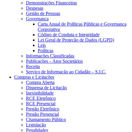
Demonstrações Financeiras
Despesas
Gestão de Pessoas
Governança
Carta Anual de Políticas Públicas e Governança
Corporativa
Código de Conduta e Integridade
Lei Geral de Proteção de Dados (LGPD)
Leis
Políticas
Informações Classificadas
Publicações – Atos Societários
Receita
Serviço de Informação ao Cidadão – S.I.C.
Compras e Licitações
Compra Aberta
Dispensa de Licitação
Inexigibilidade
RCE Eletrônico
RCE Presencial
Pregão Eletrônico
Pregão Presencial
Chamamento Público
Legislação
Penalidades