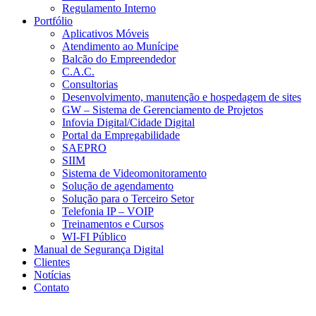
Regulamento Interno
Portfólio
Aplicativos Móveis
Atendimento ao Munícipe
Balcão do Empreendedor
C.A.C.
Consultorias
Desenvolvimento, manutenção e hospedagem de sites
GW – Sistema de Gerenciamento de Projetos
Infovia Digital/Cidade Digital
Portal da Empregabilidade
SAEPRO
SIIM
Sistema de Videomonitoramento
Solução de agendamento
Solução para o Terceiro Setor
Telefonia IP – VOIP
Treinamentos e Cursos
WI-FI Público
Manual de Segurança Digital
Clientes
Notícias
Contato