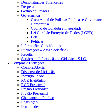
Demonstrações Financeiras
Despesas
Gestão de Pessoas
Governança
Carta Anual de Políticas Públicas e Governança
Corporativa
Código de Conduta e Integridade
Lei Geral de Proteção de Dados (LGPD)
Leis
Políticas
Informações Classificadas
Publicações – Atos Societários
Receita
Serviço de Informação ao Cidadão – S.I.C.
Compras e Licitações
Compra Aberta
Dispensa de Licitação
Inexigibilidade
RCE Eletrônico
RCE Presencial
Pregão Eletrônico
Pregão Presencial
Chamamento Público
Legislação
Penalidades