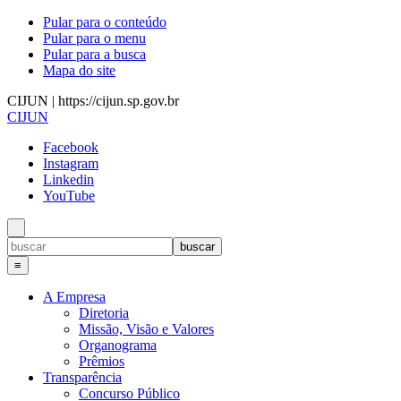
Pular para o conteúdo
Pular para o menu
Pular para a busca
Mapa do site
CIJUN | https://cijun.sp.gov.br
CIJUN
Facebook
Instagram
Linkedin
YouTube
≡
A Empresa
Diretoria
Missão, Visão e Valores
Organograma
Prêmios
Transparência
Concurso Público