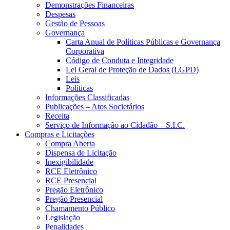
Demonstrações Financeiras
Despesas
Gestão de Pessoas
Governança
Carta Anual de Políticas Públicas e Governança
Corporativa
Código de Conduta e Integridade
Lei Geral de Proteção de Dados (LGPD)
Leis
Políticas
Informações Classificadas
Publicações – Atos Societários
Receita
Serviço de Informação ao Cidadão – S.I.C.
Compras e Licitações
Compra Aberta
Dispensa de Licitação
Inexigibilidade
RCE Eletrônico
RCE Presencial
Pregão Eletrônico
Pregão Presencial
Chamamento Público
Legislação
Penalidades