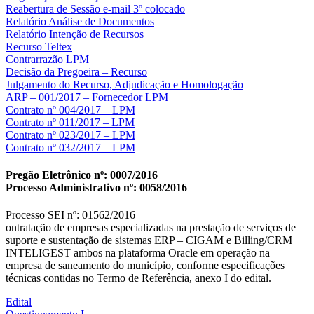
Reabertura de Sessão e-mail 3º colocado
Relatório Análise de Documentos
Relatório Intenção de Recursos
Recurso Teltex
Contrarrazão LPM
Decisão da Pregoeira – Recurso
Julgamento do Recurso, Adjudicação e Homologação
ARP – 001/2017 – Fornecedor LPM
Contrato nº 004/2017 – LPM
Contrato nº 011/2017 – LPM
Contrato nº 023/2017 – LPM
Contrato nº 032/2017 – LPM
Pregão Eletrônico nº: 0007/2016
Processo Administrativo nº: 0058/2016
Processo SEI nº: 01562/2016
ontratação de empresas especializadas na prestação de serviços de
suporte e sustentação de sistemas ERP – CIGAM e Billing/CRM
INTELIGEST ambos na plataforma Oracle em operação na
empresa de saneamento do município, conforme especificações
técnicas contidas no Termo de Referência, anexo I do edital.
Edital