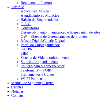
Regulamento Interno
Portfólio
Aplicativos Móveis
Atendimento ao Munícipe
Balcão do Empreendedor
C.A.C.
Consultorias
Desenvolvimento, manutenção e hospedagem de sites
GW – Sistema de Gerenciamento de Projetos
Infovia Digital/Cidade Digital
Portal da Empregabilidade
SAEPRO
SIIM
Sistema de Videomonitoramento
Solução de agendamento
Solução para o Terceiro Setor
Telefonia IP – VOIP
Treinamentos e Cursos
WI-FI Público
Manual de Segurança Digital
Clientes
Notícias
Contato