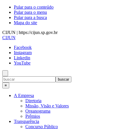
Pular para o conteúdo
Pular para o menu
Pular para a busca
Mapa do site
CIJUN | https://cijun.sp.gov.br
CIJUN
Facebook
Instagram
Linkedin
YouTube
≡
A Empresa
Diretoria
Missão, Visão e Valores
Organograma
Prêmios
Transparência
Concurso Público