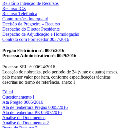
Relatório Intenção de Recursos
Recurso ICX
Recurso Telefônica
Contrarrazões Interquattri
Decisão da Pregoeira – Recurso
Despacho do Diretor Presidente
Despacho de Adjudicação e Homologação
Contrato com Fornecedor 0037/2016
Pregão Eletrônico nº: 0005/2016
Processo Administrativo nº: 0029/2016
Processo SEI nº: 00624/2016
Locação de nobreaks, pelo período de 24 (vinte e quatro) meses,
pelo menor valor por item, conforme especificações técnicas
descritas no termo de referência, anexo I
Edital
Questionamento I
Ata Pregão 0005/2016
Ata de reabertura Pregão 0005/2016
Ata de reabertura PE 05/07/2016
Análise de Documentos
Análise de Documentos 2
Prazo de Recurso 2