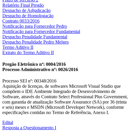
Relatório Final Pregão
Despacho de Adjudicação
Despacho de Homologação
Contrato 0033/2016
Notificação para Fornecedor Pedro
Notificação para Fornecedor Fundamental
Despacho Penalidade Fundamental
Despacho Penalidade Pedro Melges
Termo Aditivo II
Extrato do Termo Aditivo II
Pregão Eletrônico nº: 0004/2016
Processo Administrativo nº: 0026/2016
Processo SEI nº: 00348/2016
Aquisição de licenças, de softwares Microsoft Visual Studio que
compõem o IDE Ambiente Integrado de Desenvolvimento de
Software, através do Contrato Select Professional Plus Government,
com garantia de atualização Software Assurance (SA) por 36 (trinta
e seis) meses e MSDN (Microsoft Developer Network), conforme
especificações contidas no Termo de Referência, Anexo I.
Edital
Resposta a Questionamento I