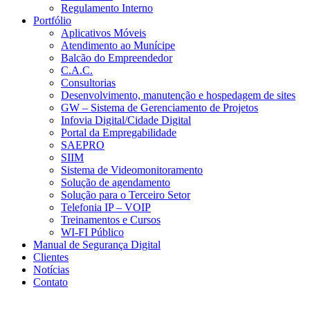
Regulamento Interno
Portfólio
Aplicativos Móveis
Atendimento ao Munícipe
Balcão do Empreendedor
C.A.C.
Consultorias
Desenvolvimento, manutenção e hospedagem de sites
GW – Sistema de Gerenciamento de Projetos
Infovia Digital/Cidade Digital
Portal da Empregabilidade
SAEPRO
SIIM
Sistema de Videomonitoramento
Solução de agendamento
Solução para o Terceiro Setor
Telefonia IP – VOIP
Treinamentos e Cursos
WI-FI Público
Manual de Segurança Digital
Clientes
Notícias
Contato