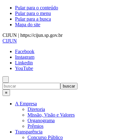
Pular para o conteúdo
Pular para o menu
Pular para a busca
Mapa do site
CIJUN | https://cijun.sp.gov.br
CIJUN
Facebook
Instagram
Linkedin
YouTube
≡
A Empresa
Diretoria
Missão, Visão e Valores
Organograma
Prêmios
Transparência
Concurso Público