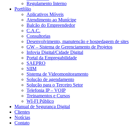
Regulamento Interno
Portfólio
Aplicativos Móveis
Atendimento ao Munícipe
Balcão do Empreendedor
C.A.C.
Consultorias
Desenvolvimento, manutenção e hospedagem de sites
GW – Sistema de Gerenciamento de Projetos
Infovia Digital/Cidade Digital
Portal da Empregabilidade
SAEPRO
SIIM
Sistema de Videomonitoramento
Solução de agendamento
Solução para o Terceiro Setor
Telefonia IP – VOIP
Treinamentos e Cursos
WI-FI Público
Manual de Segurança Digital
Clientes
Notícias
Contato