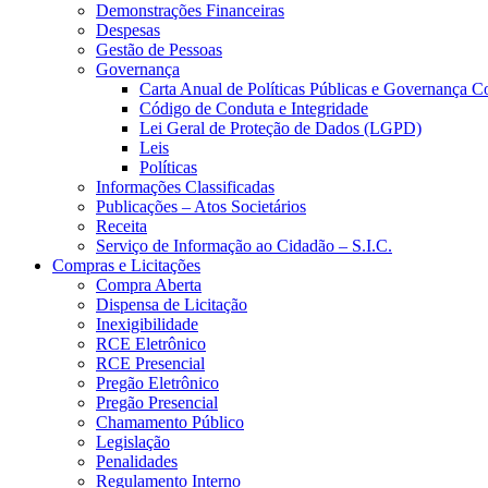
Demonstrações Financeiras
Despesas
Gestão de Pessoas
Governança
Carta Anual de Políticas Públicas e Governança C
Código de Conduta e Integridade
Lei Geral de Proteção de Dados (LGPD)
Leis
Políticas
Informações Classificadas
Publicações – Atos Societários
Receita
Serviço de Informação ao Cidadão – S.I.C.
Compras e Licitações
Compra Aberta
Dispensa de Licitação
Inexigibilidade
RCE Eletrônico
RCE Presencial
Pregão Eletrônico
Pregão Presencial
Chamamento Público
Legislação
Penalidades
Regulamento Interno