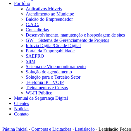
Portfólio
Aplicativos Móveis
Atendimento ao Munícipe
Balcão do Empreendedor
C.A.C.
Consultorias
Desenvolvimento, manutenção e hospedagem de sites
GW – Sistema de Gerenciamento de Projetos
Infovia Digital/Cidade Digital
Portal da Empregabilidade
SAEPRO
SIIM
Sistema de Videomonitoramento
Solução de agendamento
Solução para o Terceiro Setor
Telefonia IP – VOIP
Treinamentos e Cursos
WI-FI Público
Manual de Segurança Digital
Clientes
Notícias
Contato
Página Inicial
›
Compras e Licitações
›
Legislação
› Legislação Feder