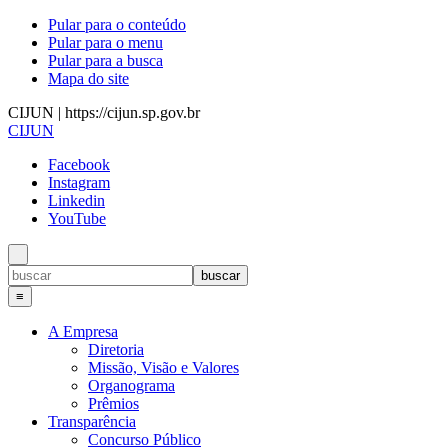
Pular para o conteúdo
Pular para o menu
Pular para a busca
Mapa do site
CIJUN | https://cijun.sp.gov.br
CIJUN
Facebook
Instagram
Linkedin
YouTube
≡
A Empresa
Diretoria
Missão, Visão e Valores
Organograma
Prêmios
Transparência
Concurso Público