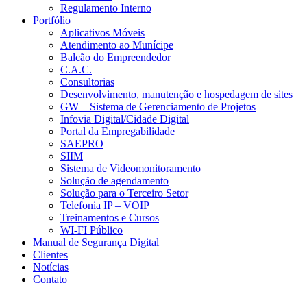
Regulamento Interno
Portfólio
Aplicativos Móveis
Atendimento ao Munícipe
Balcão do Empreendedor
C.A.C.
Consultorias
Desenvolvimento, manutenção e hospedagem de sites
GW – Sistema de Gerenciamento de Projetos
Infovia Digital/Cidade Digital
Portal da Empregabilidade
SAEPRO
SIIM
Sistema de Videomonitoramento
Solução de agendamento
Solução para o Terceiro Setor
Telefonia IP – VOIP
Treinamentos e Cursos
WI-FI Público
Manual de Segurança Digital
Clientes
Notícias
Contato