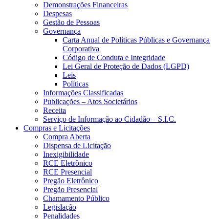
Demonstrações Financeiras
Despesas
Gestão de Pessoas
Governança
Carta Anual de Políticas Públicas e Governança
Corporativa
Código de Conduta e Integridade
Lei Geral de Proteção de Dados (LGPD)
Leis
Políticas
Informações Classificadas
Publicações – Atos Societários
Receita
Serviço de Informação ao Cidadão – S.I.C.
Compras e Licitações
Compra Aberta
Dispensa de Licitação
Inexigibilidade
RCE Eletrônico
RCE Presencial
Pregão Eletrônico
Pregão Presencial
Chamamento Público
Legislação
Penalidades