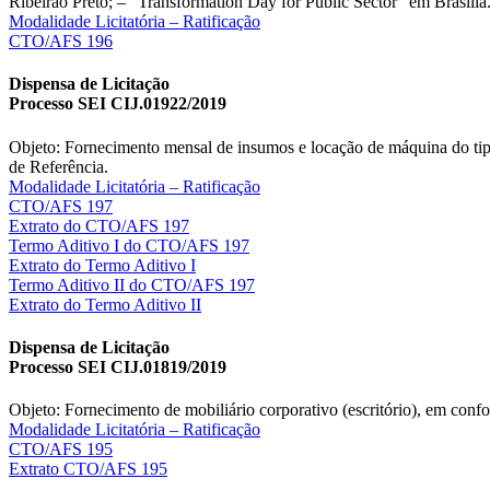
Ribeirão Preto; – “Transformation Day for Public Sector” em Brasília
Modalidade Licitatória – Ratificação
CTO/AFS 196
Dispensa de Licitação
Processo SEI CIJ.01922/2019
Objeto: Fornecimento mensal de insumos e locação de máquina do ti
de Referência.
Modalidade Licitatória – Ratificação
CTO/AFS 197
Extrato do CTO/AFS 197
Termo Aditivo I do CTO/AFS 197
Extrato do Termo Aditivo I
Termo Aditivo II do CTO/AFS 197
Extrato do Termo Aditivo II
Dispensa de Licitação
Processo SEI CIJ.01819/2019
Objeto: Fornecimento de mobiliário corporativo (escritório), em conf
Modalidade Licitatória – Ratificação
CTO/AFS 195
Extrato CTO/AFS 195