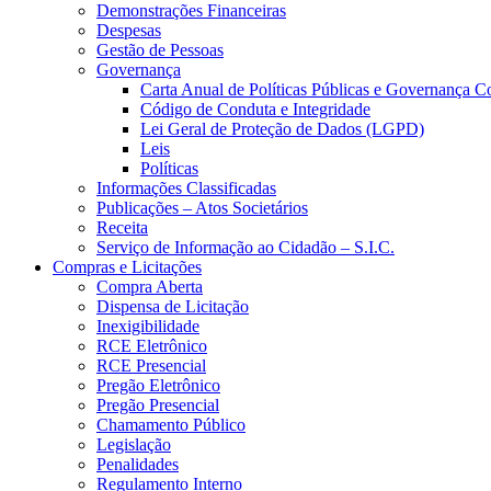
Demonstrações Financeiras
Despesas
Gestão de Pessoas
Governança
Carta Anual de Políticas Públicas e Governança C
Código de Conduta e Integridade
Lei Geral de Proteção de Dados (LGPD)
Leis
Políticas
Informações Classificadas
Publicações – Atos Societários
Receita
Serviço de Informação ao Cidadão – S.I.C.
Compras e Licitações
Compra Aberta
Dispensa de Licitação
Inexigibilidade
RCE Eletrônico
RCE Presencial
Pregão Eletrônico
Pregão Presencial
Chamamento Público
Legislação
Penalidades
Regulamento Interno