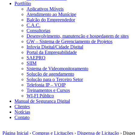
Portfólio
Aplicativos Móveis
Atendimento ao Munícipe
Balcão do Empreendedor
C.A.C.
Consultorias
Desenvolvimento, manutenção e hospedagem de sites
GW – Sistema de Gerenciamento de Projetos
Infovia Digital/Cidade Digital
Portal da Empregabilidade
SAEPRO
SIIM
Sistema de Videomonitoramento
Solução de agendamento
Solução para o Terceiro Setor
Telefonia IP – VOIP
Treinamentos e Cursos
WI-FI Público
Manual de Segurança Digital
Clientes
Notícias
Contato
Página Inicial
›
Compras e Licitações
›
Dispensa de Licitação
› Dispe