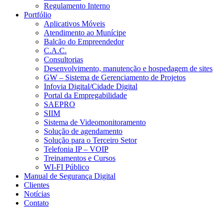
Regulamento Interno
Portfólio
Aplicativos Móveis
Atendimento ao Munícipe
Balcão do Empreendedor
C.A.C.
Consultorias
Desenvolvimento, manutenção e hospedagem de sites
GW – Sistema de Gerenciamento de Projetos
Infovia Digital/Cidade Digital
Portal da Empregabilidade
SAEPRO
SIIM
Sistema de Videomonitoramento
Solução de agendamento
Solução para o Terceiro Setor
Telefonia IP – VOIP
Treinamentos e Cursos
WI-FI Público
Manual de Segurança Digital
Clientes
Notícias
Contato