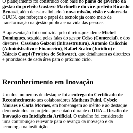
O planejamento foi construído com base no
plano de governo da
gestão do prefeito Gustavo Martinelli e do vice-prefeito Ricardo
Benassi
, além de estar alinhado à
nova missão, visão e valores
da
CIJUN, que reforçam o papel da tecnologia como meio de
transformação na gestão pública e na vida das pessoas.
A apresentação foi conduzida pelo diretor-presidente
Michel
Domingues
, seguida pelas falas do gestor
Celso (Comercial)
, e dos
diretores,
Cassiano Galzoni (Infraestrutura)
,
Antonio Calicchio
(Administrativo e Financeiro)
,
Rafael Scalco (Jurídico)
e
Márcio Carpi (Projetos de Software)
, que detalharam as diretrizes
e prioridades de cada área para o próximo ciclo.
Reconhecimento em Inovação
Um dos momentos de destaque foi a
entrega do Certificado de
Reconhecimento
aos colaboradores
Matheus Fuini, Cybele
Moraes e Carla Moraes
, em homenagem ao mérito e ao destaque
demonstrados no projeto apresentado durante o
DIIA – Desafio de
Inovação em Inteligência Artificial
. O trabalho foi considerado
uma contribuição relevante para o avanço da inovação e da
tecnologia na instituição.