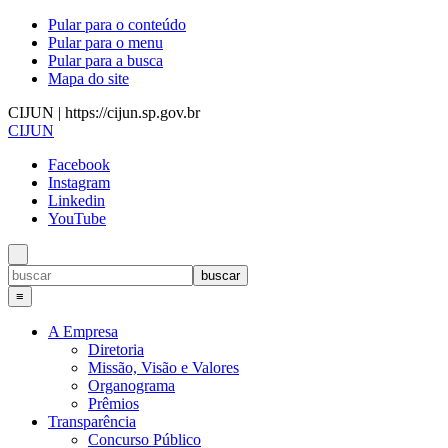
Pular para o conteúdo
Pular para o menu
Pular para a busca
Mapa do site
CIJUN | https://cijun.sp.gov.br
CIJUN
Facebook
Instagram
Linkedin
YouTube
≡
A Empresa
Diretoria
Missão, Visão e Valores
Organograma
Prêmios
Transparência
Concurso Público