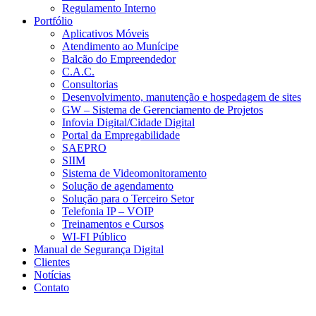
Regulamento Interno
Portfólio
Aplicativos Móveis
Atendimento ao Munícipe
Balcão do Empreendedor
C.A.C.
Consultorias
Desenvolvimento, manutenção e hospedagem de sites
GW – Sistema de Gerenciamento de Projetos
Infovia Digital/Cidade Digital
Portal da Empregabilidade
SAEPRO
SIIM
Sistema de Videomonitoramento
Solução de agendamento
Solução para o Terceiro Setor
Telefonia IP – VOIP
Treinamentos e Cursos
WI-FI Público
Manual de Segurança Digital
Clientes
Notícias
Contato