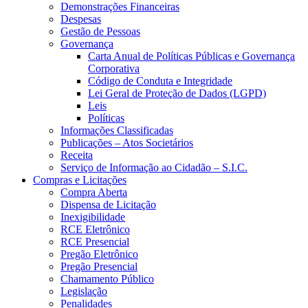
Demonstrações Financeiras
Despesas
Gestão de Pessoas
Governança
Carta Anual de Políticas Públicas e Governança
Corporativa
Código de Conduta e Integridade
Lei Geral de Proteção de Dados (LGPD)
Leis
Políticas
Informações Classificadas
Publicações – Atos Societários
Receita
Serviço de Informação ao Cidadão – S.I.C.
Compras e Licitações
Compra Aberta
Dispensa de Licitação
Inexigibilidade
RCE Eletrônico
RCE Presencial
Pregão Eletrônico
Pregão Presencial
Chamamento Público
Legislação
Penalidades