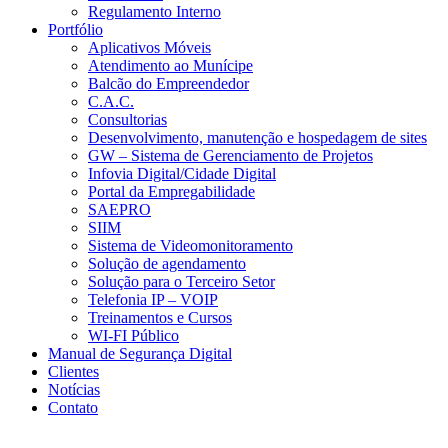
Regulamento Interno
Portfólio
Aplicativos Móveis
Atendimento ao Munícipe
Balcão do Empreendedor
C.A.C.
Consultorias
Desenvolvimento, manutenção e hospedagem de sites
GW – Sistema de Gerenciamento de Projetos
Infovia Digital/Cidade Digital
Portal da Empregabilidade
SAEPRO
SIIM
Sistema de Videomonitoramento
Solução de agendamento
Solução para o Terceiro Setor
Telefonia IP – VOIP
Treinamentos e Cursos
WI-FI Público
Manual de Segurança Digital
Clientes
Notícias
Contato