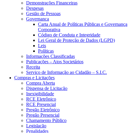
Demonstrações Financeiras
Despesas
Gestão de Pessoas
Governança
Carta Anual de Políticas Públicas e Governança
Corporativa
Código de Conduta e Integridade
Lei Geral de Proteção de Dados (LGPD)
Leis
Políticas
Informações Classificadas
Publicações – Atos Societários
Receita
Serviço de Informação ao Cidadão – S.I.C.
Compras e Licitações
Compra Aberta
Dispensa de Licitação
Inexigibilidade
RCE Eletrônico
RCE Presencial
Pregão Eletrônico
Pregão Presencial
Chamamento Público
Legislação
Penalidades