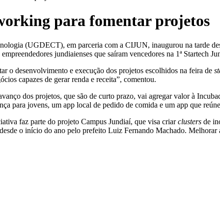
working para fomentar projetos
ologia (UGDECT), em parceria com a CIJUN, inaugurou na tarde desta
s empreendedores jundiaienses que saíram vencedores na 1ª Startech Jun
 o desenvolvimento e execução dos projetos escolhidos na feira de
s
ócios capazes de gerar renda e receita”, comentou.
vanço dos projetos, que são de curto prazo, vai agregar valor à Incuba
ança para jovens, um app local de pedido de comida e um app que reúne
ativa faz parte do projeto Campus Jundiaí, que visa criar
clusters
de in
esde o início do ano pelo prefeito Luiz Fernando Machado. Melhorar a 