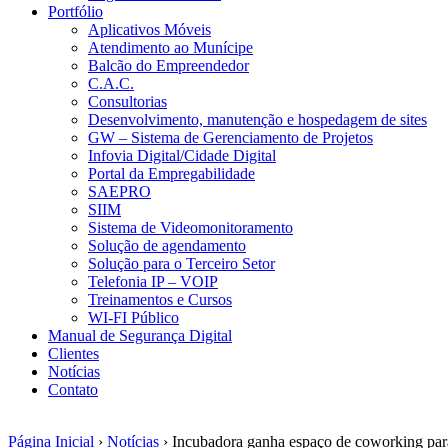
Portfólio
Aplicativos Móveis
Atendimento ao Munícipe
Balcão do Empreendedor
C.A.C.
Consultorias
Desenvolvimento, manutenção e hospedagem de sites
GW – Sistema de Gerenciamento de Projetos
Infovia Digital/Cidade Digital
Portal da Empregabilidade
SAEPRO
SIIM
Sistema de Videomonitoramento
Solução de agendamento
Solução para o Terceiro Setor
Telefonia IP – VOIP
Treinamentos e Cursos
WI-FI Público
Manual de Segurança Digital
Clientes
Notícias
Contato
Página Inicial
›
Notícias
›
Incubadora ganha espaço de coworking para