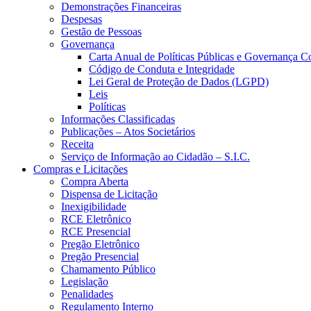
Demonstrações Financeiras
Despesas
Gestão de Pessoas
Governança
Carta Anual de Políticas Públicas e Governança C
Código de Conduta e Integridade
Lei Geral de Proteção de Dados (LGPD)
Leis
Políticas
Informações Classificadas
Publicações – Atos Societários
Receita
Serviço de Informação ao Cidadão – S.I.C.
Compras e Licitações
Compra Aberta
Dispensa de Licitação
Inexigibilidade
RCE Eletrônico
RCE Presencial
Pregão Eletrônico
Pregão Presencial
Chamamento Público
Legislação
Penalidades
Regulamento Interno