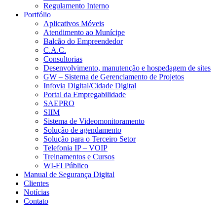
Regulamento Interno
Portfólio
Aplicativos Móveis
Atendimento ao Munícipe
Balcão do Empreendedor
C.A.C.
Consultorias
Desenvolvimento, manutenção e hospedagem de sites
GW – Sistema de Gerenciamento de Projetos
Infovia Digital/Cidade Digital
Portal da Empregabilidade
SAEPRO
SIIM
Sistema de Videomonitoramento
Solução de agendamento
Solução para o Terceiro Setor
Telefonia IP – VOIP
Treinamentos e Cursos
WI-FI Público
Manual de Segurança Digital
Clientes
Notícias
Contato