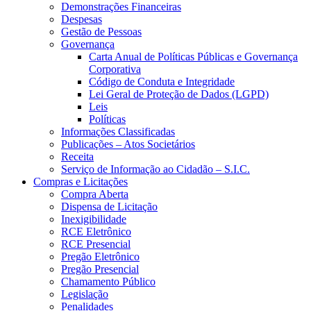
Demonstrações Financeiras
Despesas
Gestão de Pessoas
Governança
Carta Anual de Políticas Públicas e Governança
Corporativa
Código de Conduta e Integridade
Lei Geral de Proteção de Dados (LGPD)
Leis
Políticas
Informações Classificadas
Publicações – Atos Societários
Receita
Serviço de Informação ao Cidadão – S.I.C.
Compras e Licitações
Compra Aberta
Dispensa de Licitação
Inexigibilidade
RCE Eletrônico
RCE Presencial
Pregão Eletrônico
Pregão Presencial
Chamamento Público
Legislação
Penalidades