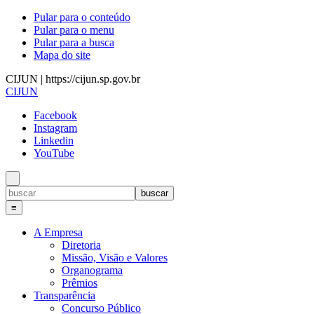
Pular para o conteúdo
Pular para o menu
Pular para a busca
Mapa do site
CIJUN | https://cijun.sp.gov.br
CIJUN
Facebook
Instagram
Linkedin
YouTube
≡
A Empresa
Diretoria
Missão, Visão e Valores
Organograma
Prêmios
Transparência
Concurso Público