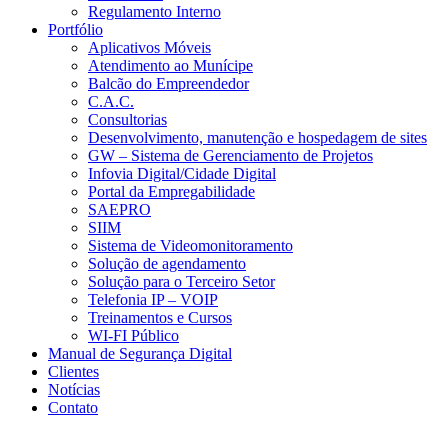
Regulamento Interno
Portfólio
Aplicativos Móveis
Atendimento ao Munícipe
Balcão do Empreendedor
C.A.C.
Consultorias
Desenvolvimento, manutenção e hospedagem de sites
GW – Sistema de Gerenciamento de Projetos
Infovia Digital/Cidade Digital
Portal da Empregabilidade
SAEPRO
SIIM
Sistema de Videomonitoramento
Solução de agendamento
Solução para o Terceiro Setor
Telefonia IP – VOIP
Treinamentos e Cursos
WI-FI Público
Manual de Segurança Digital
Clientes
Notícias
Contato