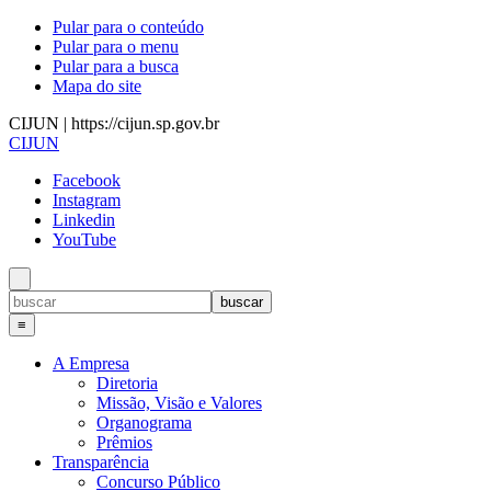
Pular para o conteúdo
Pular para o menu
Pular para a busca
Mapa do site
CIJUN | https://cijun.sp.gov.br
CIJUN
Facebook
Instagram
Linkedin
YouTube
≡
A Empresa
Diretoria
Missão, Visão e Valores
Organograma
Prêmios
Transparência
Concurso Público