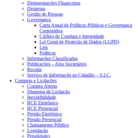
Demonstrações Financeiras
Despesas
Gestão de Pessoas
Governança
Carta Anual de Políticas Públicas e Governança
Corporativa
Código de Conduta e Integridade
Lei Geral de Proteção de Dados (LGPD)
Leis
Políticas
Informações Classificadas
Publicações – Atos Societários
Receita
Serviço de Informação ao Cidadão – S.I.C.
Compras e Licitações
Compra Aberta
Dispensa de Licitação
Inexigibilidade
RCE Eletrônico
RCE Presencial
Pregão Eletrônico
Pregão Presencial
Chamamento Público
Legislação
Penalidades