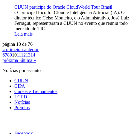
CIJUN participa do Oracle CloudWorld Tour Brasil
O principal foco foi Cloud e Inteligência Artificial (IA). O
diretor técnico Celso Monteiro, e o Administrativo, José Luiz
Ferragut, representaram a CIJUN no evento que reuniu todo
mercado de TIC.
Leia mais
página 10 de 76
« primeira
‹ anterior
6
7
8
9
10
11
12
13
14
próxima ›
última »
Notícias por assunto
CIJUN
CIPA
Cursos e Treinamentos
LGPD
Notícias
Prêmios
Facebook