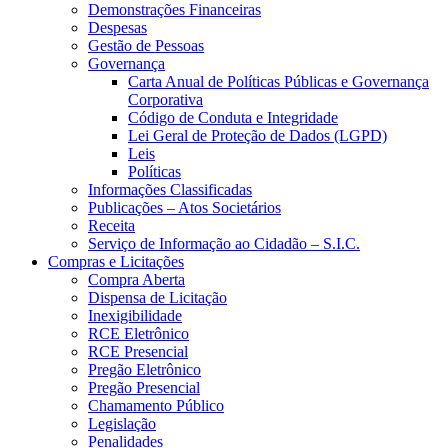
Demonstrações Financeiras
Despesas
Gestão de Pessoas
Governança
Carta Anual de Políticas Públicas e Governança
Corporativa
Código de Conduta e Integridade
Lei Geral de Proteção de Dados (LGPD)
Leis
Políticas
Informações Classificadas
Publicações – Atos Societários
Receita
Serviço de Informação ao Cidadão – S.I.C.
Compras e Licitações
Compra Aberta
Dispensa de Licitação
Inexigibilidade
RCE Eletrônico
RCE Presencial
Pregão Eletrônico
Pregão Presencial
Chamamento Público
Legislação
Penalidades