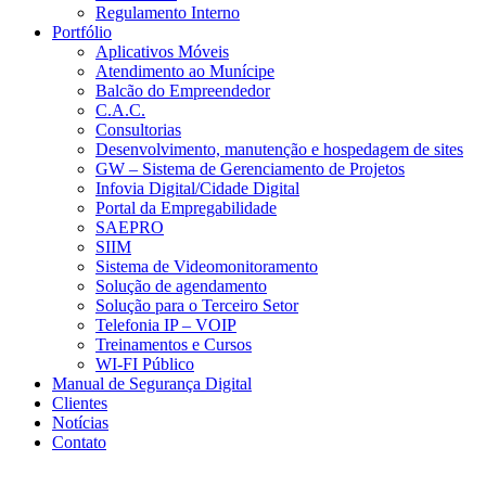
Regulamento Interno
Portfólio
Aplicativos Móveis
Atendimento ao Munícipe
Balcão do Empreendedor
C.A.C.
Consultorias
Desenvolvimento, manutenção e hospedagem de sites
GW – Sistema de Gerenciamento de Projetos
Infovia Digital/Cidade Digital
Portal da Empregabilidade
SAEPRO
SIIM
Sistema de Videomonitoramento
Solução de agendamento
Solução para o Terceiro Setor
Telefonia IP – VOIP
Treinamentos e Cursos
WI-FI Público
Manual de Segurança Digital
Clientes
Notícias
Contato